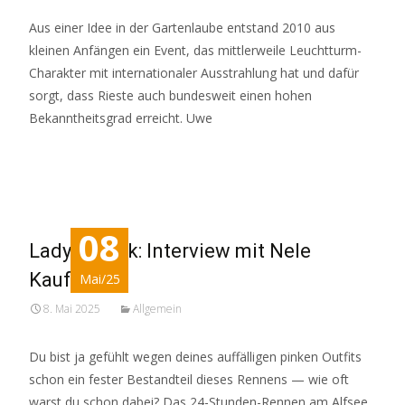
Aus einer Idee in der Gartenlaube entstand 2010 aus
kleinen Anfängen ein Event, das mittlerweile Leuchtturm-
Charakter mit internationaler Ausstrahlung hat und dafür
sorgt, dass Rieste auch bundesweit einen hohen
Bekanntheitsgrad erreicht. Uwe
Read More…
08
Lady in Pink: Interview mit Nele
Kaufmann
Mai/25
8. Mai 2025
Allgemein
Du bist ja gefühlt wegen deines auffälligen pinken Outfits
schon ein fester Bestandteil dieses Rennens — wie oft
warst du schon dabei? Das 24-Stunden-Rennen am Alfsee