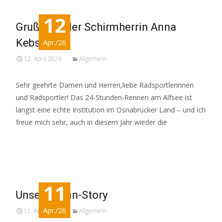
12
Grußwort der Schirmherrin Anna
Kebschull
Apr./26
12. April 2026
Allgemein
Sehr geehrte Damen und Herren,liebe Radsportlerinnen
und Radsportler! Das 24-Stunden-Rennen am Alfsee ist
längst eine echte Institution im Osnabrücker Land – und ich
freue mich sehr, auch in diesem Jahr wieder die
Read More…
11
Unsere Renn-Story
Apr./26
11. April 2026
Allgemein