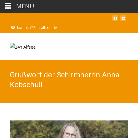
MENU
kontakt@24h-alfsee.de
Grußwort der Schirmherrin Anna
Kebschull